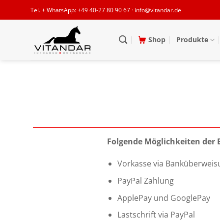
Zum
Tel. + WhatsApp: +49 40-27 80 90 67 · info@vitandar.de
Inhalt
springen
Shop
Produkte
Folgende Möglichkeiten der 
Vorkasse via Banküberweisu
PayPal Zahlung
ApplePay und GooglePay
Lastschrift via PayPal