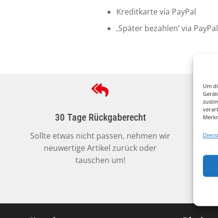
Kreditkarte via PayPal
‚Später bezahlen‘ via PayPa
Um di
Gerät
zusti
verar
30 Tage Rückgaberecht
Sich
Merkm
Sollte etwas nicht passen, nehmen wir
Wir ve
Diens
neuwertige Artikel zurück oder
kosten
tauschen um!