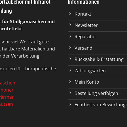
rtzubehör mit Infrarot
Informationen
hlung
Kontakt
t für Stallgamaschen mit
Newsletter
aroteffekt
Reparatur
 sehr viel Wert auf gute
Versand
 haltbare Materialien und
in der Verarbeitung.
Rückgabe & Erstattung
extilien für therapeutische
Zahlungsarten
Mein Konto
maschen
choner
Bestellung verfolgen
wärmer
mützen
Echtheit von Bewertung