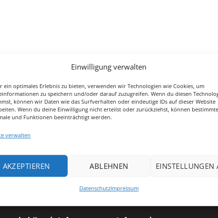
l
Einwilligung verwalten
r ein optimales Erlebnis zu bieten, verwenden wir Technologien wie Cookies, um
einformationen zu speichern und/oder darauf zuzugreifen. Wenn du diesen Technolo
mmst, können wir Daten wie das Surfverhalten oder eindeutige IDs auf dieser Website
beiten. Wenn du deine Einwilligung nicht erteilst oder zurückziehst, können bestimmt
ere Zahlung & Versand
Robuste Premium-Mater
ale und Funktionen beeinträchtigt werden.
rsenden Deine Bestellung
Sicherheit & Gesundheit
te verwalten
los – plastikfrei und mit
Pferdes liegen uns am Herz
Trackingnummer.
findest Du bei uns unbede
AKZEPTIEREN
ABLEHNEN
EINSTELLUNGEN
gesunde & strapazierfähige
Datenschutz
Impressum