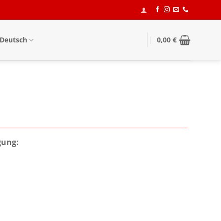
Deutsch
0,00
€
gung: