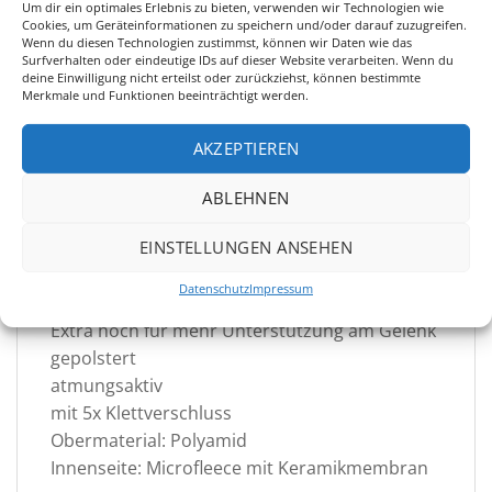
– Aufwärmen von Sehnen und Bändern vor
Um dir ein optimales Erlebnis zu bieten, verwenden wir Technologien wie
Cookies, um Geräteinformationen zu speichern und/oder darauf zuzugreifen.
Belastung
Wenn du diesen Technologien zustimmst, können wir Daten wie das
Surfverhalten oder eindeutige IDs auf dieser Website verarbeiten. Wenn du
– Schlagschutz in der Box und auf dem
deine Einwilligung nicht erteilst oder zurückziehst, können bestimmte
Transport
Merkmale und Funktionen beeinträchtigt werden.
Besprich den Einsatz unserer Produkte
AKZEPTIEREN
ebenfalls mit Deinem Tierarzt / Therapeuten.
ABLEHNEN
Übersicht Infrarot Stallgamaschen Extra
Hoch:
EINSTELLUNGEN ANSEHEN
1 Paar Stallgamaschen XL für die Hinterbeine
Datenschutz
Impressum
mit Infrarot Keramikmembran
Extra hoch für mehr Unterstützung am Gelenk
gepolstert
atmungsaktiv
mit 5x Klettverschluss
Obermaterial: Polyamid
Innenseite: Microfleece mit Keramikmembran