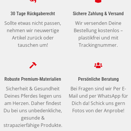
können
können
können
auf
auf
auf
30 Tage Rückgaberecht
Sichere Zahlung & Versand
der
der
der
Produktseite
Produktseite
Produktseite
Sollte etwas nicht passen,
Wir versenden Deine
gewählt
gewählt
gewählt
nehmen wir neuwertige
Bestellung kostenlos –
werden
werden
werden
Artikel zurück oder
plastikfrei und mit
tauschen um!
Trackingnummer.
Robuste Premium-Materialien
Persönliche Beratung
Sicherheit & Gesundheit
Bei Fragen sind wir Per E-
Deines Pferdes liegen uns
Mail und per WhatsApp für
am Herzen. Daher findest
Dich da! Schick uns gern
Du bei uns unbedenkliche,
Fotos von der Anprobe!
gesunde &
strapazierfähige Produkte.