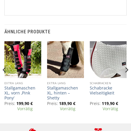
ÄHNLICHE PRODUKTE
Dieses
Dieses
Dieses
EXTRA LANG
EXTRA LANG
SCHABRACKEN
Stallgamaschen
Stallgamaschen
Schabracke
Produkt
Produkt
Produkt
XL, vorn ‚Pink
XL, hinten –
Vielseitigkeit
weist
weist
weist
Pony‘
Shetty
mehrere
mehrere
mehrere
Preis:
199,90
€
Preis:
189,90
€
Preis:
119,90
€
Varianten
Varianten
Varianten
Vorrätig
Vorrätig
Vorrätig
auf.
auf.
auf.
Die
Die
Die
Optionen
Optionen
Optionen