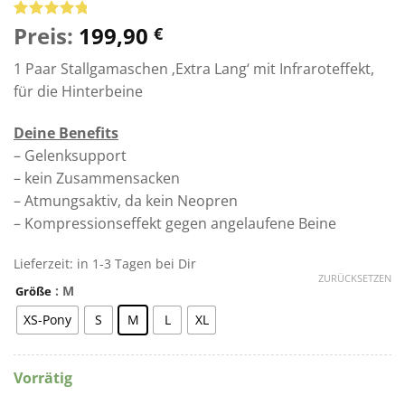
Preis:
199,90
Bewertet
7
€
mit
5
von
5, basierend
1 Paar Stallgamaschen ‚Extra Lang‘ mit Infraroteffekt,
auf
Kundenbewertungen
für die Hinterbeine
Deine Benefits
– Gelenksupport
– kein Zusammensacken
– Atmungsaktiv, da kein Neopren
– Kompressionseffekt gegen angelaufene Beine
Lieferzeit:
in 1-3 Tagen bei Dir
ZURÜCKSETZEN
: M
Größe
XS-Pony
S
M
L
XL
Vorrätig